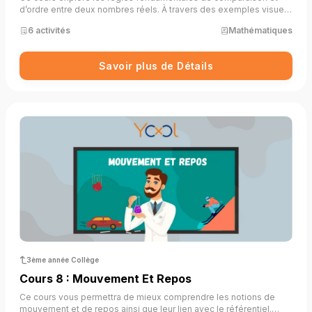
d’ordre entre deux nombres réels. À travers des exemples visuels
(cubes, lignes graduées…) et des propriétés mathématiques, il
6 activités
Mathématiques
permet de comprendre comment les opérations (addition,
soustraction, multiplication, carré, racine, inverse) influencent les
inégalités. Une approche progressive et concrète permet d’ancrer
Savoir plus de Détails
les raisonnements mathématiques dans des représentations
simples et accessibles.
3ème année Collège
Cours 8 : Mouvement Et Repos
Ce cours vous permettra de mieux comprendre les notions de
mouvement et de repos ainsi que leur lien avec le référentiel.