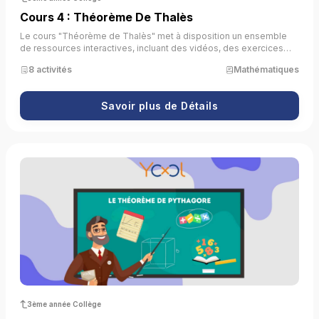
Cours 4 : Théorème De Thalès
Le cours "Théorème de Thalès" met à disposition un ensemble
de ressources interactives, incluant des vidéos, des exercices
pratiques et des simulations. Son objectif est de permettre aux
8 activités
Mathématiques
apprenants de comprendre, d’appliquer et de maîtriser le
théorème de Thalès ainsi que sa réciproque à travers des
situations concrètes.
Savoir plus de Détails
3ème année Collège