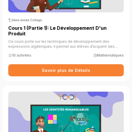
3ème année Collège
Cours 1 (partie 1): Le Développement D'un
Produit
Ce cours porte sur les techniques de développement des
expressions algébriques. Il permet aux élèves d’acquérir des
compétences essentielles pour manipuler les expressions
10 activités
Mathématiques
littérales, simplifier des calculs et résoudre des équations
algébriques.
Savoir plus de Détails