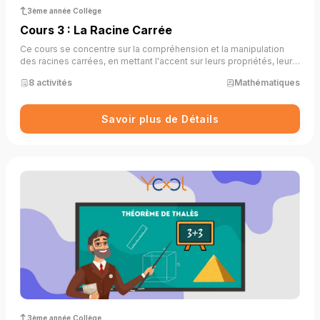
3ème année Collège
Cours 3 : La Racine Carrée
Ce cours se concentre sur la compréhension et la manipulation
des racines carrées, en mettant l'accent sur leurs propriétés, leur
rôle dans les équations, et les opérations associées. Il permet aux
8 activités
Mathématiques
élèves de maîtriser les bases nécessaires pour résoudre des
problèmes impliquant des racines carrées.
Savoir plus de Détails
3ème année Collège