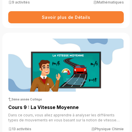
9 activités
Mathématiques
à les identifier, tracer, mesurer et comparer, tout en comprenant
leur relation géométrique. Le tout dans un parcours actif et
progressif, illustré par des exemples concrets et des exercices
Savoir plus de Détails
interactifs.
3ème année Collège
Cours 9 : La Vitesse Moyenne
Dans ce cours, vous allez apprendre à analyser les différents
types de mouvements en vous basant sur la notion de vitesse
moyenne. À travers des situations concrètes et des exercices
13 activités
Physique Chimie
interactifs, vous distinguerez un mouvement uniforme, accéléré