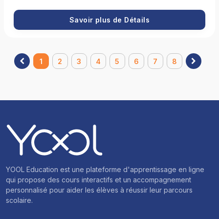
ou ralenti. Vous utiliserez des outils comme la chronophotographie
et les graphiques vitesse/temps pour mieux comprendre
Savoir plus de Détails
l’évolution d’un déplacement. Enfin, vous découvrirez l'importance
de la sécurité routière, notamment la distance d’arrêt et les
facteurs qui l’influencent.
1
2
3
4
5
6
7
8
YOOL Education est une plateforme d'apprentissage en ligne
qui propose des cours interactifs et un accompagnement
personnalisé pour aider les élèves à réussir leur parcours
scolaire.