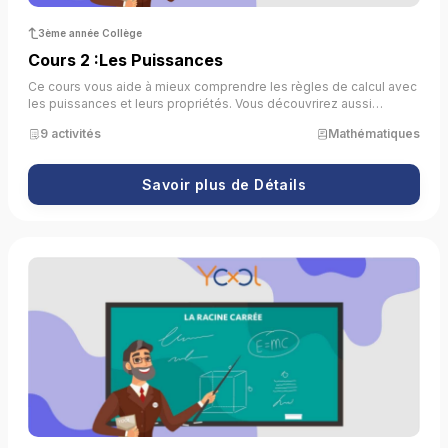
3ème année Collège
Cours 2 :Les Puissances
Ce cours vous aide à mieux comprendre les règles de calcul avec
les puissances et leurs propriétés. Vous découvrirez aussi
comment utiliser les puissances de 10 et l’écriture scientifique.
9 activités
Mathématiques
Grâce à des activités interactives, vous pourrez apprendre et
pratiquer ces notions de manière simple et amusante.
Savoir plus de Détails