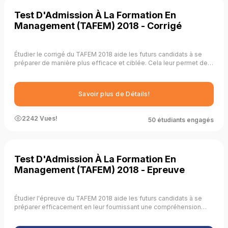
Test D'Admission À La Formation En
Management (TAFEM) 2018 - Corrigé
Étudier le corrigé du TAFEM 2018 aide les futurs candidats à se
préparer de manière plus efficace et ciblée. Cela leur permet de
renforcer leur compréhension des concepts de management,
d’améliorer leurs compétences en résolution de problèmes, de
développer des stratégies de réponse efficaces, et de se
Savoir plus de Détails!
familiariser avec les attentes des évaluateurs.
2242 Vues!
50 étudiants engagés
Test D'Admission À La Formation En
Management (TAFEM) 2018 - Epreuve
Étudier l'épreuve du TAFEM 2018 aide les futurs candidats à se
préparer efficacement en leur fournissant une compréhension
claire des attentes du concours, en identifiant les thèmes
récurrents, en pratiquant la résolution de problèmes, en améliorant