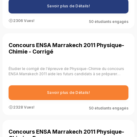
la gestion du temps, en évaluant leur niveau de préparation, en se
Savoir plus de Détails!
familiarisant avec le format de l'examen, en développant des
stratégies de réponse, en améliorant leurs compétences
analytiques et en renforçant leurs connaissances fondamentales.
2306 Vues!
50 étudiants engagés
Concours ENSA Marrakech 2011 Physique-
Chimie - Corrigé
Étudier le corrigé de l'épreuve de Physique-Chimie du concours
ENSA Marrakech 2011 aide les futurs candidats à se préparer
efficacement en leur fournissant une compréhension approfondie
des solutions, en identifiant les erreurs courantes, en renforçant
les concepts clés, en améliorant les compétences en résolution
Savoir plus de Détails!
de problèmes, en développant des stratégies de réponse, en
évaluant leur niveau de préparation, en se familiarisant avec le
niveau de difficulté, en pratiquant la rédaction des réponses, en
2328 Vues!
50 étudiants engagés
améliorant les compétences analytiques et en permettant une
préparation ciblée.
Concours ENSA Marrakech 2011 Physique-