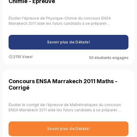
Chimie - Epreuve
Étudier l'épreuve de Physique-Chimie du concours ENSA
Marrakech 2011 aide les futurs candidats à se préparer
efficacement en leur fournissant une compréhension claire des
attentes du concours, en identifiant les thèmes récurrents, en
pratiquant la résolution de problèmes, en améliorant la gestion du
Savoir plus de Détails!
temps, en évaluant leur niveau de préparation, en se familiarisant
avec le format de l'examen, en développant des stratégies de
réponse, en améliorant leurs compétences analytiques et en
2110 Vues!
50 étudiants engagés
renforçant leurs connaissances fondamentales.
Concours ENSA Marrakech 2011 Maths -
Corrigé
Étudier le corrigé de l'épreuve de Mathématiques du concours
ENSA Marrakech 2011 aide les futurs candidats à se préparer
efficacement en leur fournissant une compréhension approfondie
des solutions, en identifiant les erreurs courantes, en renforçant
les concepts clés, en améliorant les compétences en résolution
Savoir plus de Détails!
de problèmes, en développant des stratégies de réponse, en
évaluant leur niveau de préparation, en se familiarisant avec le