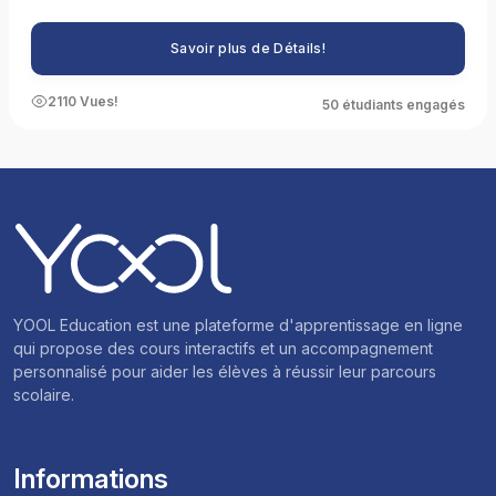
les thèmes récurrents, en améliorant leurs compétences
linguistiques, en pratiquant les types de questions, en gérant le
Savoir plus de Détails!
temps, en évaluant leur niveau de préparation, en se familiarisant
avec le format de l'examen, en développant des stratégies de
réponse efficaces, en améliorant leurs compétences analytiques
2110 Vues!
50 étudiants engagés
et critiques, et en simulant des conditions d'examen réelles.
YOOL Education est une plateforme d'apprentissage en ligne
qui propose des cours interactifs et un accompagnement
personnalisé pour aider les élèves à réussir leur parcours
scolaire.
Informations