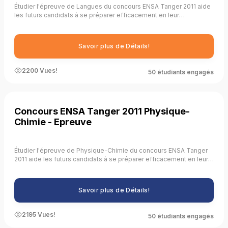
Étudier l'épreuve de Langues du concours ENSA Tanger 2011 aide
les futurs candidats à se préparer efficacement en leur
fournissant une compréhension claire des attentes du concours,
en identifiant les thèmes récurrents, en améliorant leurs
compétences linguistiques, en pratiquant les types de questions,
Savoir plus de Détails!
en gérant le temps, en évaluant leur niveau de préparation, en se
familiarisant avec le format de l'examen, en développant des
stratégies de réponse, en améliorant leurs compétences
2200 Vues!
50 étudiants engagés
analytiques et critiques, et en renforçant leurs connaissances
culturelles.
Concours ENSA Tanger 2011 Physique-
Chimie - Epreuve
Étudier l'épreuve de Physique-Chimie du concours ENSA Tanger
2011 aide les futurs candidats à se préparer efficacement en leur
fournissant une compréhension claire des attentes du concours,
en identifiant les thèmes récurrents, en pratiquant la résolution de
problèmes, en améliorant la gestion du temps, en évaluant leur
Savoir plus de Détails!
niveau de préparation, en se familiarisant avec le format de
l'examen, en développant des stratégies de réponse efficaces,
en améliorant leurs compétences analytiques et en renforçant
2195 Vues!
50 étudiants engagés
leurs connaissances fondamentales.