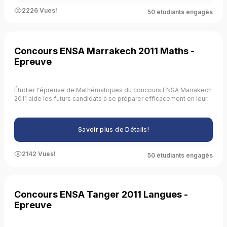
niveau de difficulté, en pratiquant la rédaction des réponses, en
2226 Vues!
50 étudiants engagés
renforçant les compétences analytiques et en permettant une
préparation ciblée.
Concours ENSA Marrakech 2011 Maths -
Epreuve
Étudier l'épreuve de Mathématiques du concours ENSA Marrakech
2011 aide les futurs candidats à se préparer efficacement en leur
fournissant une compréhension claire des attentes du concours,
en identifiant les thèmes récurrents, en pratiquant la résolution de
problèmes, en améliorant la gestion du temps, en évaluant leur
Savoir plus de Détails!
niveau de préparation, en se familiarisant avec le format de
l'examen, en développant des stratégies de réponse, en
améliorant leurs compétences analytiques et en renforçant leurs
2142 Vues!
50 étudiants engagés
connaissances fondamentales.
Concours ENSA Tanger 2011 Langues -
Epreuve