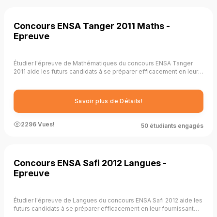
Concours ENSA Tanger 2011 Maths -
Epreuve
Étudier l'épreuve de Mathématiques du concours ENSA Tanger
2011 aide les futurs candidats à se préparer efficacement en leur
fournissant une compréhension claire des exigences du
concours, en identifiant les thèmes récurrents, en pratiquant la
résolution de problèmes, en améliorant la gestion du temps, en
Savoir plus de Détails!
évaluant leur niveau de préparation, en se familiarisant avec le
format de l'examen, en développant des stratégies de réponse,
en améliorant leurs compétences analytiques et en renforçant
2296 Vues!
50 étudiants engagés
leurs connaissances fondamentales.
Concours ENSA Safi 2012 Langues -
Epreuve
Étudier l'épreuve de Langues du concours ENSA Safi 2012 aide les
futurs candidats à se préparer efficacement en leur fournissant
une compréhension claire des attentes du concours, en identifiant