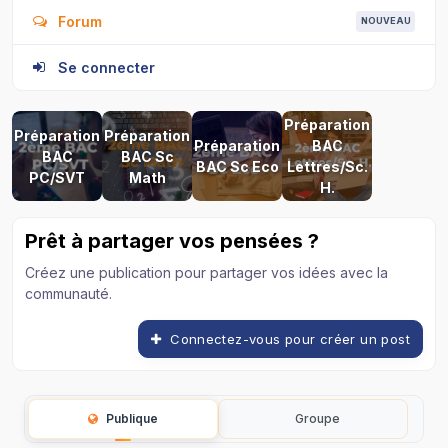
Forum
NOUVEAU
Se connecter
Préparation
Préparation
Préparation
Préparation
BAC
BAC
BAC Sc
BAC Sc Eco
Lettres/Sc.
PC/SVT
Math
H.
Prêt à partager vos pensées ?
Créez une publication pour partager vos idées avec la
communauté.
Connectez-vous pour créer un post
Publique
Groupe