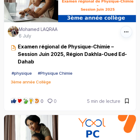
Mohamed LAQRAA
6 July
Examen régional de Physique-Chimie –
Session Juin 2025, Région Dakhla-Oued Ed-
Dahab
#
physique
#
Physique Chimie
3ème année Collège
0
0
5 min de lecture