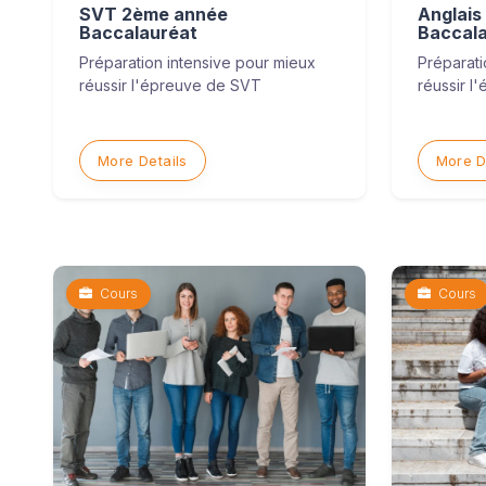
SVT 2ème année
Anglais
Baccalauréat
Baccal
Préparation intensive pour mieux
Préparati
réussir l'épreuve de SVT
réussir l
More Details
More D
Cours
Cours