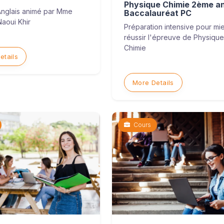
Physique Chimie 2ème a
Anglais animé par Mme
Baccalauréat PC
aoui Khir
Préparation intensive pour mi
réussir l'épreuve de Physique
Chimie
etails
More Details
Cours