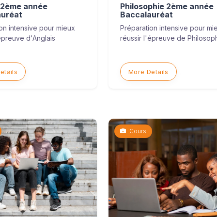
 2ème année
Philosophie 2ème année
auréat
Baccalauréat
on intensive pour mieux
Préparation intensive pour mi
'épreuve d'Anglais
réussir l'épreuve de Philosop
etails
More Details
Cours