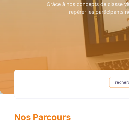
Grâce à nos concepts de classe vir
repérer les participants 
recher
Nos Parcours