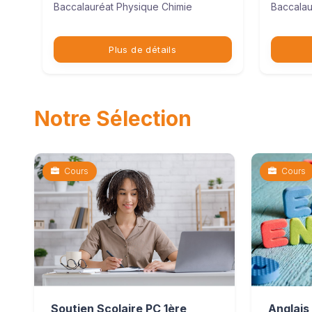
Baccalauréat Physique Chimie
Baccalau
Plus de détails
Notre Sélection
Cours
Cours
Anglais
Soutien Scolaire PC 1ère