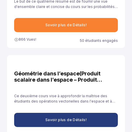
Le but de ce quatrième résumé est de fournir une vue
d'ensemble claire et concise du cours sur les probabilités,
en mettant en évidence les objectifs, le contenu et les
méthodes d'enseignement.
Savoir plus de Détails!
866 Vues!
50 étudiants engagés
Géométrie dans l’espace(Produit
scalaire dans l’espace – Produit
vectoriel) - Cours 2
Ce deuxième cours vise à approfondir la maîtrise des
étudiants des opérations vectorielles dans l'espace et à
les préparer à des applications plus avancées et des défis
mathématiques et scientifiques complexes.
Savoir plus de Détails!