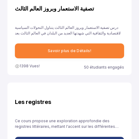
تصفية الاستعمار وبروز العالم الثالث
درس تصفية الاستعمار وبروز العالم الثالث يتناول التحولات السياسية
والاقتصادية والثقافية التي شهدتها العديد من البلدان في العالم الثالث بعد
نهاية الحرب العالمية الثانية وانهيار الاستعمار.
Savoir plus de Détails!
1398 Vues!
50 étudiants engagés
Les registres
Ce cours propose une exploration approfondie des
registres littéraires, mettant l'accent sur les différentes
manières dont les écrivains utilisent le langage pour créer
des effets spécifiques dans leurs œuvres.