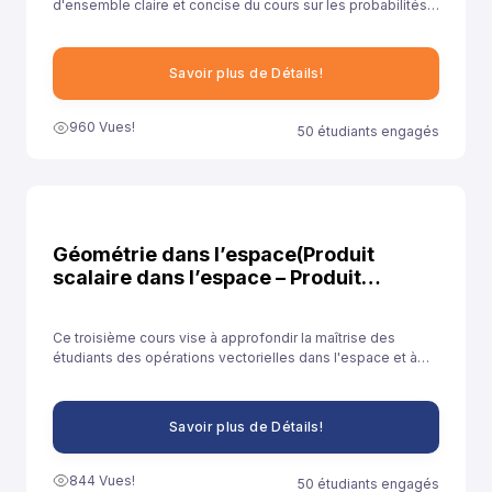
d'ensemble claire et concise du cours sur les probabilités,
en mettant en évidence les objectifs, le contenu et les
méthodes d'enseignement.
Savoir plus de Détails!
960 Vues!
50 étudiants engagés
Géométrie dans l’espace(Produit
scalaire dans l’espace – Produit
vectoriel) - Cours 3
Ce troisième cours vise à approfondir la maîtrise des
étudiants des opérations vectorielles dans l'espace et à
les préparer à des applications plus avancées et des défis
mathématiques et scientifiques complexes.
Savoir plus de Détails!
844 Vues!
50 étudiants engagés