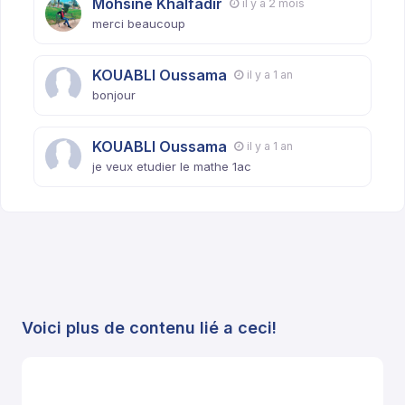
Mohsine Khalfadir
il y a 2 mois
merci beaucoup
KOUABLI Oussama
il y a 1 an
bonjour
KOUABLI Oussama
il y a 1 an
je veux etudier le mathe 1ac
Voici plus de contenu lié a ceci!