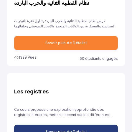
نظام القطبية الثنائية والحرب الباردة
درس نظام القطبية الثنائية والحرب الباردة يتناول فترة التوترات
السياسية والعسكرية بين الولايات المتحدة والاتحاد السوفيتي وحلفائهما
بعد نهاية الحرب العالمية الثانية وحتى انهيار الاتحاد السوفيتي.
Savoir plus de Détails!
1329 Vues!
50 étudiants engagés
Les registres
Ce cours propose une exploration approfondie des
registres littéraires, mettant l'accent sur les différentes
manières dont les écrivains utilisent le langage pour créer
des effets spécifiques dans leurs œuvres.
Savoir plus de Détails!