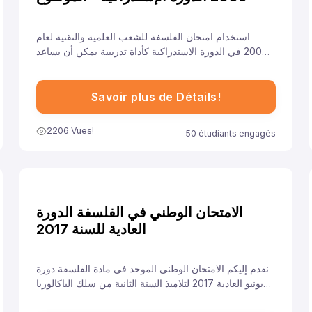
استخدام امتحان الفلسفة للشعب العلمية والتقنية لعام
2009 في الدورة الاستدراكية كأداة تدريبية يمكن أن يساعد
الطلاب في تطوير مهاراتهم الفكرية والكتابية، تعزيز ثقتهم،
وتحسين أدائهم في الامتحانات القادمة.
Savoir plus de Détails!
2206 Vues!
50 étudiants engagés
الامتحان الوطني في الفلسفة الدورة
العادية للسنة 2017
نقدم إليكم الامتحان الوطني الموحد في مادة الفلسفة دورة
يونيو العادية 2017 لتلاميذ السنة الثانية من سلك الباكالوريا
مسلك الآداب، ونهدف من خلال توفيرنا لهذا النموذج إلى