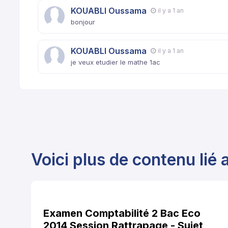
KOUABLI Oussama
il y a 1 an
bonjour
KOUABLI Oussama
il y a 1 an
je veux etudier le mathe 1ac
Voici plus de contenu lié a
Examen Comptabilité 2 Bac Eco
2014 Session Rattrapage - Sujet