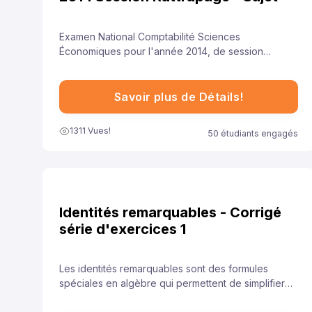
Examen National Comptabilité Sciences
Économiques pour l'année 2014, de session
rattrapage , représente une opportunité précieuse
pour les élèves de se familiariser avec le format de
l'examen et les types de questions attendues. Cela
Savoir plus de Détails!
leur permet de se préparer adéquatement et
d'aborder ces questions avec confiance.
1311 Vues!
50 étudiants engagés
Identités remarquables - Corrigé
série d'exercices 1
Les identités remarquables sont des formules
spéciales en algèbre qui permettent de simplifier
rapidement certaines expressions. Elles sont