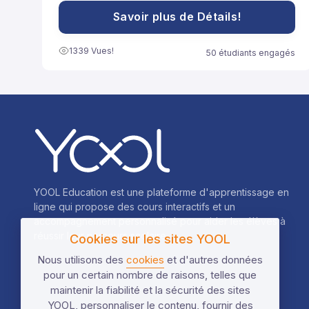
souvent utilisées pour développer des expressions
ou résoudre des équations plus facilement.
Savoir plus de Détails!
1339 Vues!
50 étudiants engagés
YOOL Education est une plateforme d'apprentissage en
ligne qui propose des cours interactifs et un
accompagnement personnalisé pour aider les élèves à
réussir leur parcours scolaire.
Cookies sur les sites YOOL
Nous utilisons des
cookies
et d'autres données
pour un certain nombre de raisons, telles que
maintenir la fiabilité et la sécurité des sites
YOOL, personnaliser le contenu, fournir des