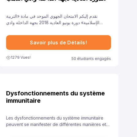
للسنة 2018
نقدم إليكم الامتحان الجهوي الموحد في مادة «التربية
الإسلامية» دورة يونيو العادية 2018 بجهة الداخلة وادي
الذهب لتلاميذ السنة الأولى من سلك الباكالوريا جميع الشعب
الأدبية العلمية والتقنية، ونهدف من خلال توفيرنا لهذا النموذج
إلى مساعدة تلاميذ على الاستعداد الجيد لخوض غمار
Savoir plus de Détails!
الامتحانات الجهوية الموحدة في مادة «التربية الإسلامية».
1279 Vues!
50 étudiants engagés
Dysfonctionnements du système
immunitaire
Les dysfonctionnements du système immunitaire
peuvent se manifester de différentes manières et
avoir des conséquences diverses sur la santé.