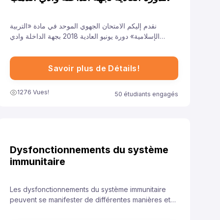
للسنة 2018
نقدم إليكم الامتحان الجهوي الموحد في مادة «التربية
الإسلامية» دورة يونيو العادية 2018 بجهة الداخلة وادي
الذهب لتلاميذ السنة الأولى من سلك الباكالوريا جميع الشعب
الأدبية العلمية والتقنية، ونهدف من خلال توفيرنا لهذا النموذج
إلى مساعدة تلاميذ على الاستعداد الجيد لخوض غمار
Savoir plus de Détails!
الامتحانات الجهوية الموحدة في مادة «التربية الإسلامية».
1276 Vues!
50 étudiants engagés
Dysfonctionnements du système
immunitaire
Les dysfonctionnements du système immunitaire
peuvent se manifester de différentes manières et
avoir des conséquences diverses sur la santé.