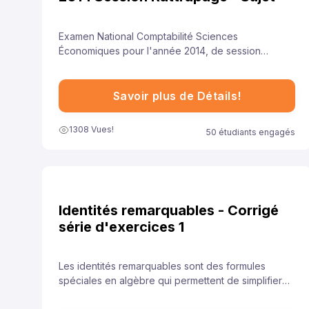
Examen National Comptabilité Sciences
Économiques pour l'année 2014, de session
rattrapage , représente une opportunité précieuse
pour les élèves de se familiariser avec le format de
l'examen et les types de questions attendues. Cela
Savoir plus de Détails!
leur permet de se préparer adéquatement et
d'aborder ces questions avec confiance.
1308 Vues!
50 étudiants engagés
Identités remarquables - Corrigé
série d'exercices 1
Les identités remarquables sont des formules
spéciales en algèbre qui permettent de simplifier
rapidement certaines expressions. Elles sont