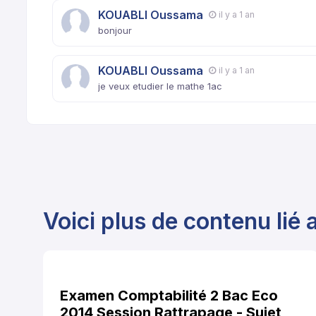
KOUABLI Oussama
il y a 1 an
bonjour
KOUABLI Oussama
il y a 1 an
je veux etudier le mathe 1ac
Voici plus de contenu lié a
Examen Comptabilité 2 Bac Eco
2014 Session Rattrapage - Sujet