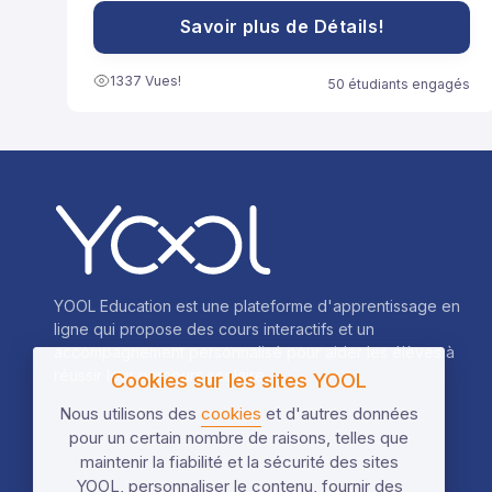
souvent utilisées pour développer des expressions
ou résoudre des équations plus facilement.
Savoir plus de Détails!
1337 Vues!
50 étudiants engagés
YOOL Education est une plateforme d'apprentissage en
ligne qui propose des cours interactifs et un
accompagnement personnalisé pour aider les élèves à
réussir leur parcours scolaire.
Cookies sur les sites YOOL
Nous utilisons des
cookies
et d'autres données
pour un certain nombre de raisons, telles que
maintenir la fiabilité et la sécurité des sites
YOOL, personnaliser le contenu, fournir des