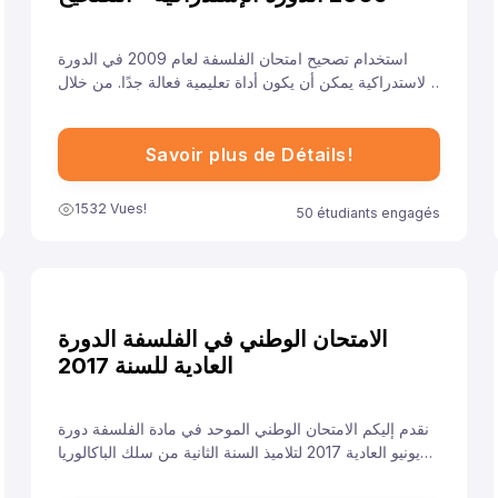
استخدام تصحيح امتحان الفلسفة لعام 2009 في الدورة
الاستدراكية يمكن أن يكون أداة تعليمية فعالة جدًا. من خلال
فهم معايير التصحيح وتحليل الأخطاء والتدريب على الإجابات
النموذجية، يمكن للطلاب تحسين أدائهم والاستعداد بشكل
أفضل للامتحانات القادمة.
Savoir plus de Détails!
1532 Vues!
50 étudiants engagés
الامتحان الوطني في الفلسفة الدورة
العادية للسنة 2017
نقدم إليكم الامتحان الوطني الموحد في مادة الفلسفة دورة
يونيو العادية 2017 لتلاميذ السنة الثانية من سلك الباكالوريا
مسلك الآداب، ونهدف من خلال توفيرنا لهذا النموذج إلى