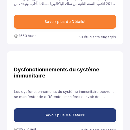
2017 لتلاميذ السنة الثانية من سلك الباكالوريا مسلك الآداب، ونهدف من
خلال توفيرنا لهذا النموذج إلى مساعدة تلاميذ السنة الثانية باكالوريا آداب
على الاستعداد الجيد لخوض غمار الامتحانات الوطنية الموحدة.
Savoir plus de Détails!
2653 Vues!
50 étudiants engagés
Dysfonctionnements du système
immunitaire
Les dysfonctionnements du système immunitaire peuvent
se manifester de différentes manières et avoir des
conséquences diverses sur la santé.
Savoir plus de Détails!
1192 Vues!