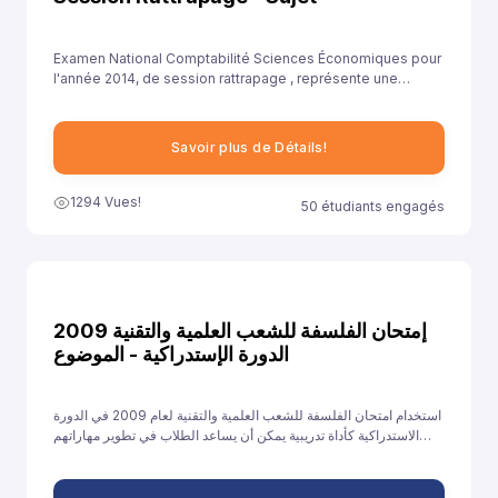
Examen National Comptabilité Sciences Économiques pour
l'année 2014, de session rattrapage , représente une
opportunité précieuse pour les élèves de se familiariser
avec le format de l'examen et les types de questions
attendues. Cela leur permet de se préparer adéquatement
Savoir plus de Détails!
et d'aborder ces questions avec confiance.
1294 Vues!
50 étudiants engagés
إمتحان الفلسفة للشعب العلمية والتقنية 2009
الدورة الإستدراكية - الموضوع
استخدام امتحان الفلسفة للشعب العلمية والتقنية لعام 2009 في الدورة
الاستدراكية كأداة تدريبية يمكن أن يساعد الطلاب في تطوير مهاراتهم
الفكرية والكتابية، تعزيز ثقتهم، وتحسين أدائهم في الامتحانات القادمة.