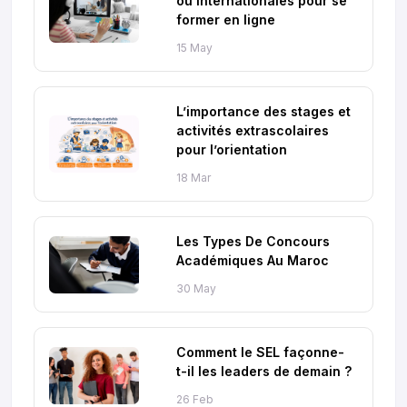
ou internationales pour se
former en ligne
15 May
L’importance des stages et
activités extrascolaires
pour l’orientation
18 Mar
Les Types De Concours
Académiques Au Maroc
30 May
Comment le SEL façonne-
t-il les leaders de demain ?
26 Feb