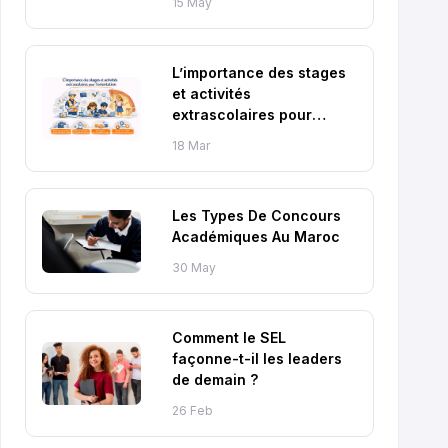
15 May
L’importance des stages
et activités
extrascolaires pour
l’orientation
18 Mar
Les Types De Concours
Académiques Au Maroc
30 May
Comment le SEL
façonne-t-il les leaders
de demain ?
26 Feb