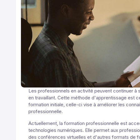
Les professionnels en activité peuvent continuer à
en travaillant. Cette méthode d'apprentissage est ce
formation initiale, celle-ci vise à améliorer les con
professionnelle.
Actuellement, la formation professionnelle est acce
technologies numériques. Elle permet aux professio
des conférences virtuelles et d'autres formats de fo