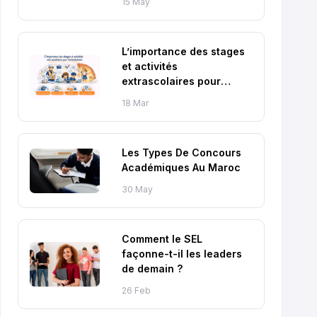
15 May
L’importance des stages
et activités
extrascolaires pour
l’orientation
18 Mar
Les Types De Concours
Académiques Au Maroc
30 May
Comment le SEL
façonne-t-il les leaders
de demain ?
26 Feb