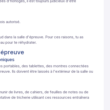
es d'horloges, il est toujours judicieux d'être
ois autorisé.
ud dans la salle d'épreuve. Pour ces raisons, tu as
'eau pour te réhydrater.
d'épreuve
roniques
nes portables, des tablettes, des montres connectées
euve. Ils doivent être laissés à l'extérieur de la salle ou
nir de livres, de cahiers, de feuilles de notes ou de
tative de tricherie utilisant ces ressources entraînera