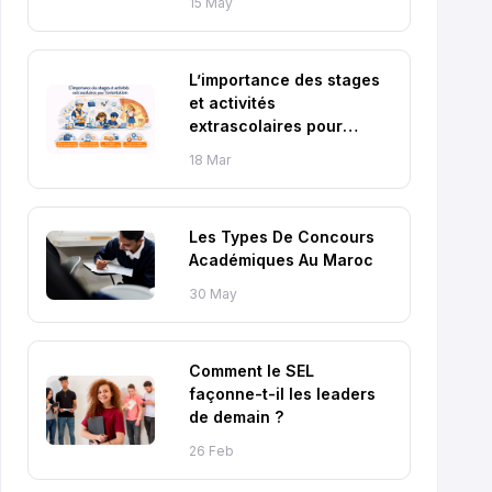
15 May
L’importance des stages
et activités
extrascolaires pour
l’orientation
18 Mar
Les Types De Concours
Académiques Au Maroc
30 May
Comment le SEL
façonne-t-il les leaders
de demain ?
26 Feb