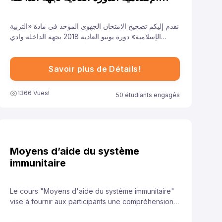
وادي الذهب للسنة 2018
نقدم إليكم تصحيح الامتحان الجهوي الموحد في مادة «التربية
الإسلامية» دورة يونيو العادية 2018 بجهة الداخلة وادي
الذهب لتلاميذ السنة الأولى من سلك الباكالوريا جميع الشعب
الأدبية العلمية والتقنية، ونهدف من خلال توفيرنا لهذا النموذج
إلى مساعدة تلاميذ على الاستعداد الجيد لخوض غمار
Savoir plus de Détails!
الامتحانات الجهوية الموحدة في مادة «التربية الإسلامية».
1366 Vues!
50 étudiants engagés
Moyens d’aide du système
immunitaire
Le cours "Moyens d'aide du système immunitaire"
vise à fournir aux participants une compréhension
approfondie des stratégies et des pratiques qui