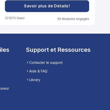
peuvent être adoptées pour renforcer le système
immunitaire et promouvoir la santé globale.
Savoir plus de Détails!
1273 Vues!
50 étudiants engagés
iles
Support et Ressources
Contacter le support
Aide & FAQ
Library
esseur