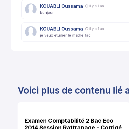
KOUABLI Oussama
il y a 1 an
bonjour
KOUABLI Oussama
il y a 1 an
je veux etudier le mathe 1ac
Voici plus de contenu lié a
Examen Comptabilité 2 Bac Eco
2014 Session Rattrapage - Corrigé