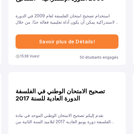
استخدام تصحيح امتحان الفلسفة لعام 2009 في الدورة
الاستدراكية يمكن أن يكون أداة تعليمية فعالة جدًا. من خلال
فهم معايير التصحيح وتحليل الأخطاء والتدريب على الإجابات
النموذجية، يمكن للطلاب تحسين أدائهم والاستعداد بشكل
أفضل للامتحانات القادمة.
Savoir plus de Détails!
1538 Vues!
50 étudiants engagés
تصحيح الامتحان الوطني في الفلسفة
الدورة العادية للسنة 2017
نقدم إليكم تصحيح الامتحان الوطني الموحد في مادة
الفلسفة دورة يونيو العادية 2017 لتلاميذ السنة الثانية من
سلك الباكالوريا مسلك الآداب، ونهدف من خلال توفيرنا لهذا