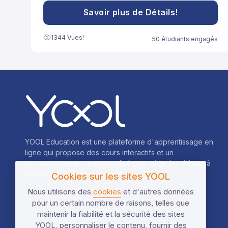
souvent utilisées pour développer des expressions
ou résoudre des équations plus facilement.
Savoir plus de Détails!
1344 Vues!
50 étudiants engagés
YOOL Education est une plateforme d'apprentissage en
ligne qui propose des cours interactifs et un
accompagnement personnalisé pour aider les élèves à
réussir leur parcours scolaire.
Cookies sur les sites YOOL
Nous utilisons des
cookies
et d'autres données
pour un certain nombre de raisons, telles que
maintenir la fiabilité et la sécurité des sites
YOOL, personnaliser le contenu, fournir des