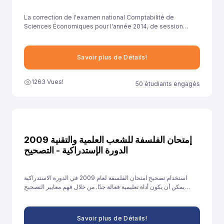
La correction de l'examen national Comptabilité de
Sciences Économiques pour l'année 2014, de session
rattrapage , est essentielle pour aider les élèves à
comprendre leurs erreurs et à améliorer leurs
compétences.
Savoir plus de Détails!
1263 Vues!
50 étudiants engagés
إمتحان الفلسفة للشعب العلمية والتقنية 2009
الدورة الإستدراكية - التصحيح
استخدام تصحيح امتحان الفلسفة لعام 2009 في الدورة الاستدراكية
يمكن أن يكون أداة تعليمية فعالة جدًا. من خلال فهم معايير التصحيح
وتحليل الأخطاء والتدريب على الإجابات النموذجية، يمكن للطلاب تحسين
أدائهم والاستعداد بشكل أفضل للامتحانات القادمة.
Savoir plus de Détails!