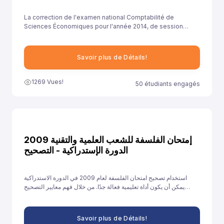
La correction de l'examen national Comptabilité de
Sciences Économiques pour l'année 2014, de session
rattrapage , est essentielle pour aider les élèves à
comprendre leurs erreurs et à améliorer leurs
compétences.
Savoir plus de Détails!
1269 Vues!
50 étudiants engagés
إمتحان الفلسفة للشعب العلمية والتقنية 2009
الدورة الإستدراكية - التصحيح
استخدام تصحيح امتحان الفلسفة لعام 2009 في الدورة الاستدراكية
يمكن أن يكون أداة تعليمية فعالة جدًا. من خلال فهم معايير التصحيح
وتحليل الأخطاء والتدريب على الإجابات النموذجية، يمكن للطلاب تحسين
أدائهم والاستعداد بشكل أفضل للامتحانات القادمة.
Savoir plus de Détails!