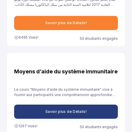
العادية 2017 لتلاميذ السنة الثانية من سلك الباكالوريا مسلك الآداب،
ونهدف من خلال توفيرنا لهذا النموذج إلى مساعدة تلاميذ السنة الثانية
باكالوريا آداب على الاستعداد الجيد لخوض غمار الامتحانات الوطنية
الموحدة.
Savoir plus de Détails!
6495 Vues!
50 étudiants engagés
Moyens d’aide du système immunitaire
Le cours "Moyens d'aide du système immunitaire" vise à
fournir aux participants une compréhension approfondie
des stratégies et des pratiques qui peuvent être adoptées
pour renforcer le système immunitaire et promouvoir la
santé globale.
Savoir plus de Détails!
1267 Vues!
50 étudiants engagés