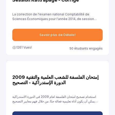
La correction de l'examen national Comptabilité de
Sciences Économiques pour l'année 2014, de session
rattrapage , est essentielle pour aider les élèves à
comprendre leurs erreurs et à améliorer leurs
compétences.
Savoir plus de Détails!
1261 Vues!
50 étudiants engagés
إمتحان الفلسفة للشعب العلمية والتقنية 2009
الدورة الإستدراكية - التصحيح
استخدام تصحيح امتحان الفلسفة لعام 2009 في الدورة الاستدراكية
يمكن أن يكون أداة تعليمية فعالة جدًا. من خلال فهم معايير التصحيح
وتحليل الأخطاء والتدريب على الإجابات النموذجية، يمكن للطلاب تحسين
أدائهم والاستعداد بشكل أفضل للامتحانات القادمة.