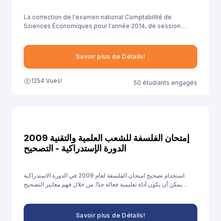
La correction de l'examen national Comptabilité de
Sciences Économiques pour l'année 2014, de session
rattrapage , est essentielle pour aider les élèves à
comprendre leurs erreurs et à améliorer leurs
compétences.
Savoir plus de Détails!
1254 Vues!
50 étudiants engagés
إمتحان الفلسفة للشعب العلمية والتقنية 2009
الدورة الإستدراكية - التصحيح
استخدام تصحيح امتحان الفلسفة لعام 2009 في الدورة الاستدراكية
يمكن أن يكون أداة تعليمية فعالة جدًا. من خلال فهم معايير التصحيح
وتحليل الأخطاء والتدريب على الإجابات النموذجية، يمكن للطلاب تحسين
أدائهم والاستعداد بشكل أفضل للامتحانات القادمة.
Savoir plus de Détails!