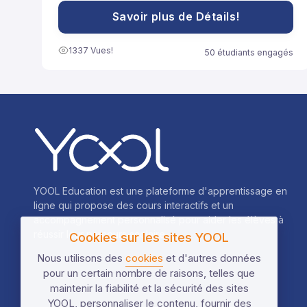
souvent utilisées pour développer des expressions
ou résoudre des équations plus facilement.
Savoir plus de Détails!
1337 Vues!
50 étudiants engagés
YOOL Education est une plateforme d'apprentissage en
ligne qui propose des cours interactifs et un
accompagnement personnalisé pour aider les élèves à
réussir leur parcours scolaire.
Cookies sur les sites YOOL
Nous utilisons des
cookies
et d'autres données
pour un certain nombre de raisons, telles que
maintenir la fiabilité et la sécurité des sites
YOOL, personnaliser le contenu, fournir des