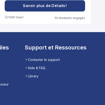
peuvent être adoptées pour renforcer le système
immunitaire et promouvoir la santé globale.
Savoir plus de Détails!
1266 Vues!
50 étudiants engagés
iles
Support et Ressources
Contacter le support
Aide & FAQ
Library
esseur