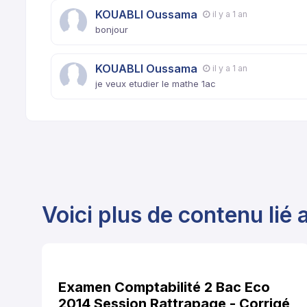
KOUABLI Oussama
il y a 1 an
bonjour
KOUABLI Oussama
il y a 1 an
je veux etudier le mathe 1ac
Voici plus de contenu lié a
Examen Comptabilité 2 Bac Eco
2014 Session Rattrapage - Corrigé