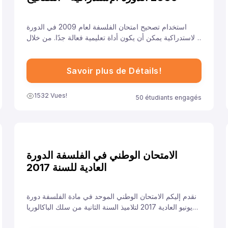
استخدام تصحيح امتحان الفلسفة لعام 2009 في الدورة
الاستدراكية يمكن أن يكون أداة تعليمية فعالة جدًا. من خلال
فهم معايير التصحيح وتحليل الأخطاء والتدريب على الإجابات
النموذجية، يمكن للطلاب تحسين أدائهم والاستعداد بشكل
أفضل للامتحانات القادمة.
Savoir plus de Détails!
1532 Vues!
50 étudiants engagés
الامتحان الوطني في الفلسفة الدورة
العادية للسنة 2017
نقدم إليكم الامتحان الوطني الموحد في مادة الفلسفة دورة
يونيو العادية 2017 لتلاميذ السنة الثانية من سلك الباكالوريا
مسلك الآداب، ونهدف من خلال توفيرنا لهذا النموذج إلى