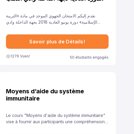
للسنة 2018
نقدم إليكم الامتحان الجهوي الموحد في مادة «التربية
الإسلامية» دورة يونيو العادية 2018 بجهة الداخلة وادي
الذهب لتلاميذ السنة الأولى من سلك الباكالوريا جميع الشعب
الأدبية العلمية والتقنية، ونهدف من خلال توفيرنا لهذا النموذج
إلى مساعدة تلاميذ على الاستعداد الجيد لخوض غمار
Savoir plus de Détails!
الامتحانات الجهوية الموحدة في مادة «التربية الإسلامية».
1276 Vues!
50 étudiants engagés
Moyens d’aide du système
immunitaire
Le cours "Moyens d'aide du système immunitaire"
vise à fournir aux participants une compréhension
approfondie des stratégies et des pratiques qui