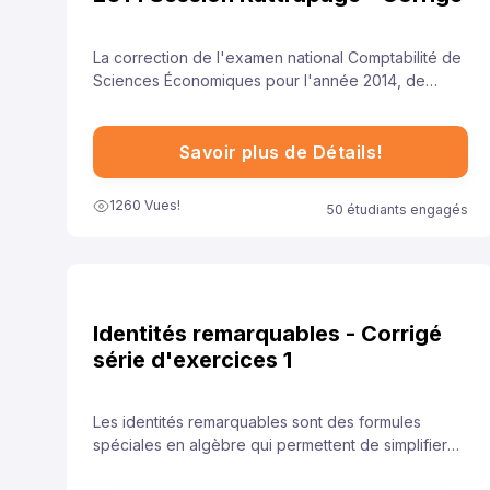
La correction de l'examen national Comptabilité de
Sciences Économiques pour l'année 2014, de
session rattrapage , est essentielle pour aider les
élèves à comprendre leurs erreurs et à améliorer
leurs compétences.
Savoir plus de Détails!
1260 Vues!
50 étudiants engagés
Identités remarquables - Corrigé
série d'exercices 1
Les identités remarquables sont des formules
spéciales en algèbre qui permettent de simplifier
rapidement certaines expressions. Elles sont