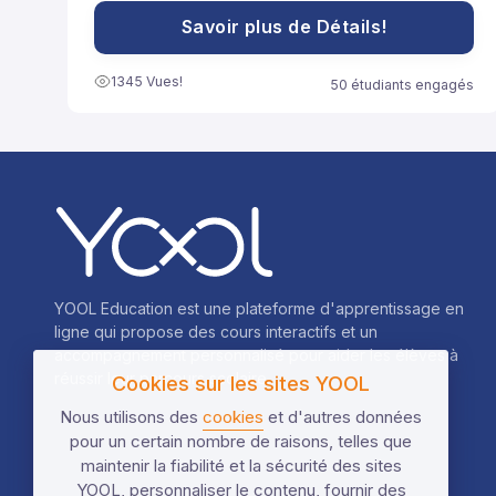
souvent utilisées pour développer des expressions
ou résoudre des équations plus facilement.
Savoir plus de Détails!
1345 Vues!
50 étudiants engagés
YOOL Education est une plateforme d'apprentissage en
ligne qui propose des cours interactifs et un
accompagnement personnalisé pour aider les élèves à
réussir leur parcours scolaire.
Cookies sur les sites YOOL
Nous utilisons des
cookies
et d'autres données
pour un certain nombre de raisons, telles que
maintenir la fiabilité et la sécurité des sites
YOOL, personnaliser le contenu, fournir des