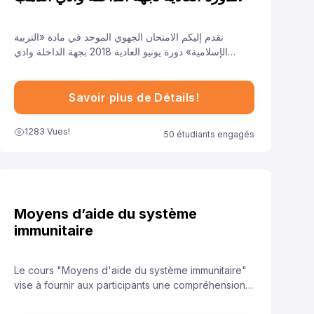
للسنة 2018
نقدم إليكم الامتحان الجهوي الموحد في مادة «التربية
الإسلامية» دورة يونيو العادية 2018 بجهة الداخلة وادي
الذهب لتلاميذ السنة الأولى من سلك الباكالوريا جميع الشعب
الأدبية العلمية والتقنية، ونهدف من خلال توفيرنا لهذا النموذج
إلى مساعدة تلاميذ على الاستعداد الجيد لخوض غمار
Savoir plus de Détails!
الامتحانات الجهوية الموحدة في مادة «التربية الإسلامية».
1283 Vues!
50 étudiants engagés
Moyens d’aide du système
immunitaire
Le cours "Moyens d'aide du système immunitaire"
vise à fournir aux participants une compréhension
approfondie des stratégies et des pratiques qui