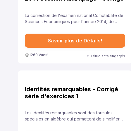
La correction de l'examen national Comptabilité de
Sciences Économiques pour l'année 2014, de
session rattrapage , est essentielle pour aider les
élèves à comprendre leurs erreurs et à améliorer
leurs compétences.
Savoir plus de Détails!
1269 Vues!
50 étudiants engagés
Identités remarquables - Corrigé
série d'exercices 1
Les identités remarquables sont des formules
spéciales en algèbre qui permettent de simplifier
rapidement certaines expressions. Elles sont