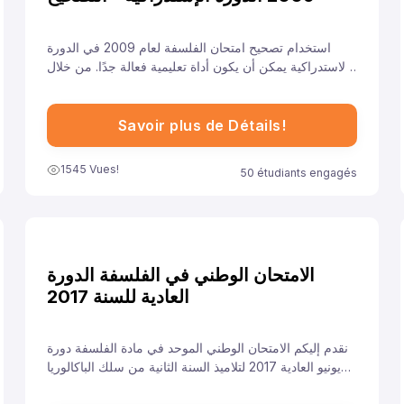
استخدام تصحيح امتحان الفلسفة لعام 2009 في الدورة
الاستدراكية يمكن أن يكون أداة تعليمية فعالة جدًا. من خلال
فهم معايير التصحيح وتحليل الأخطاء والتدريب على الإجابات
النموذجية، يمكن للطلاب تحسين أدائهم والاستعداد بشكل
أفضل للامتحانات القادمة.
Savoir plus de Détails!
1545 Vues!
50 étudiants engagés
الامتحان الوطني في الفلسفة الدورة
العادية للسنة 2017
نقدم إليكم الامتحان الوطني الموحد في مادة الفلسفة دورة
يونيو العادية 2017 لتلاميذ السنة الثانية من سلك الباكالوريا
مسلك الآداب، ونهدف من خلال توفيرنا لهذا النموذج إلى