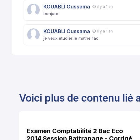
KOUABLI Oussama
il y a 1 an
bonjour
KOUABLI Oussama
il y a 1 an
je veux etudier le mathe 1ac
Voici plus de contenu lié a
Examen Comptabilité 2 Bac Eco
2014 Session Rattrapage - Corrigé