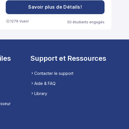
peuvent être adoptées pour renforcer le système
immunitaire et promouvoir la santé globale.
Savoir plus de Détails!
1276 Vues!
50 étudiants engagés
iles
Support et Ressources
Contacter le support
Aide & FAQ
Library
esseur