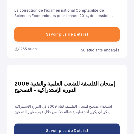
La correction de l'examen national Comptabilité de
Sciences Économiques pour l'année 2014, de session
rattrapage , est essentielle pour aider les élèves à
comprendre leurs erreurs et à améliorer leurs
compétences.
Savoir plus de Détails!
1265 Vues!
50 étudiants engagés
إمتحان الفلسفة للشعب العلمية والتقنية 2009
الدورة الإستدراكية - التصحيح
استخدام تصحيح امتحان الفلسفة لعام 2009 في الدورة الاستدراكية
يمكن أن يكون أداة تعليمية فعالة جدًا. من خلال فهم معايير التصحيح
وتحليل الأخطاء والتدريب على الإجابات النموذجية، يمكن للطلاب تحسين
أدائهم والاستعداد بشكل أفضل للامتحانات القادمة.
Savoir plus de Détails!