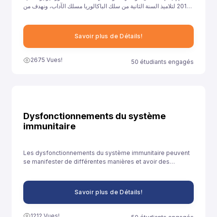
2017 لتلاميذ السنة الثانية من سلك الباكالوريا مسلك الآداب، ونهدف من
خلال توفيرنا لهذا النموذج إلى مساعدة تلاميذ السنة الثانية باكالوريا آداب
على الاستعداد الجيد لخوض غمار الامتحانات الوطنية الموحدة.
Savoir plus de Détails!
2675 Vues!
50 étudiants engagés
Dysfonctionnements du système
immunitaire
Les dysfonctionnements du système immunitaire peuvent
se manifester de différentes manières et avoir des
conséquences diverses sur la santé.
Savoir plus de Détails!
1212 Vues!