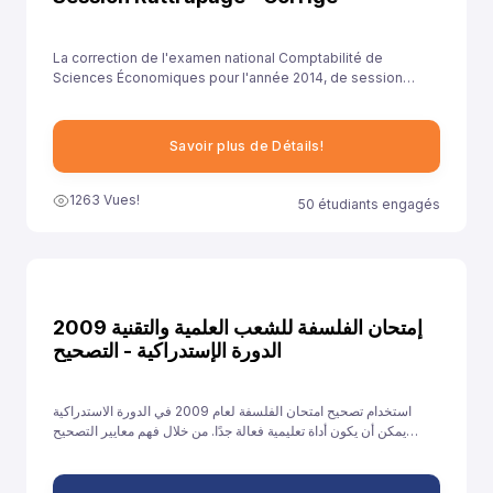
La correction de l'examen national Comptabilité de
Sciences Économiques pour l'année 2014, de session
rattrapage , est essentielle pour aider les élèves à
comprendre leurs erreurs et à améliorer leurs
compétences.
Savoir plus de Détails!
1263 Vues!
50 étudiants engagés
إمتحان الفلسفة للشعب العلمية والتقنية 2009
الدورة الإستدراكية - التصحيح
استخدام تصحيح امتحان الفلسفة لعام 2009 في الدورة الاستدراكية
يمكن أن يكون أداة تعليمية فعالة جدًا. من خلال فهم معايير التصحيح
وتحليل الأخطاء والتدريب على الإجابات النموذجية، يمكن للطلاب تحسين
أدائهم والاستعداد بشكل أفضل للامتحانات القادمة.