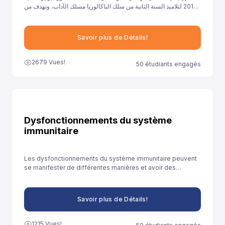
2017 لتلاميذ السنة الثانية من سلك الباكالوريا مسلك الآداب، ونهدف من
خلال توفيرنا لهذا النموذج إلى مساعدة تلاميذ السنة الثانية باكالوريا آداب
على الاستعداد الجيد لخوض غمار الامتحانات الوطنية الموحدة.
Savoir plus de Détails!
2679 Vues!
50 étudiants engagés
Dysfonctionnements du système
immunitaire
Les dysfonctionnements du système immunitaire peuvent
se manifester de différentes manières et avoir des
conséquences diverses sur la santé.
Savoir plus de Détails!
1215 Vues!