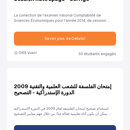
La correction de l'examen national Comptabilité de
Sciences Économiques pour l'année 2014, de session
rattrapage , est essentielle pour aider les élèves à
comprendre leurs erreurs et à améliorer leurs
compétences.
Savoir plus de Détails!
1269 Vues!
50 étudiants engagés
إمتحان الفلسفة للشعب العلمية والتقنية 2009
الدورة الإستدراكية - التصحيح
استخدام تصحيح امتحان الفلسفة لعام 2009 في الدورة الاستدراكية
يمكن أن يكون أداة تعليمية فعالة جدًا. من خلال فهم معايير التصحيح
وتحليل الأخطاء والتدريب على الإجابات النموذجية، يمكن للطلاب تحسين
أدائهم والاستعداد بشكل أفضل للامتحانات القادمة.