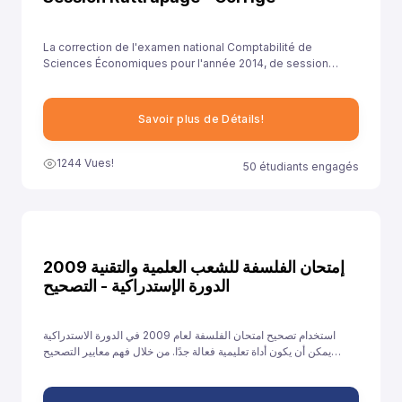
La correction de l'examen national Comptabilité de
Sciences Économiques pour l'année 2014, de session
rattrapage , est essentielle pour aider les élèves à
comprendre leurs erreurs et à améliorer leurs
compétences.
Savoir plus de Détails!
1244 Vues!
50 étudiants engagés
إمتحان الفلسفة للشعب العلمية والتقنية 2009
الدورة الإستدراكية - التصحيح
استخدام تصحيح امتحان الفلسفة لعام 2009 في الدورة الاستدراكية
يمكن أن يكون أداة تعليمية فعالة جدًا. من خلال فهم معايير التصحيح
وتحليل الأخطاء والتدريب على الإجابات النموذجية، يمكن للطلاب تحسين
أدائهم والاستعداد بشكل أفضل للامتحانات القادمة.