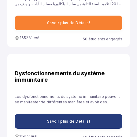
2017 لتلاميذ السنة الثانية من سلك الباكالوريا مسلك الآداب، ونهدف من
خلال توفيرنا لهذا النموذج إلى مساعدة تلاميذ السنة الثانية باكالوريا آداب
على الاستعداد الجيد لخوض غمار الامتحانات الوطنية الموحدة.
Savoir plus de Détails!
2652 Vues!
50 étudiants engagés
Dysfonctionnements du système
immunitaire
Les dysfonctionnements du système immunitaire peuvent
se manifester de différentes manières et avoir des
conséquences diverses sur la santé.
Savoir plus de Détails!
1191 Vues!