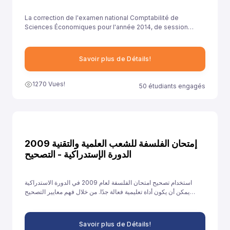
La correction de l'examen national Comptabilité de
Sciences Économiques pour l'année 2014, de session
rattrapage , est essentielle pour aider les élèves à
comprendre leurs erreurs et à améliorer leurs
compétences.
Savoir plus de Détails!
1270 Vues!
50 étudiants engagés
إمتحان الفلسفة للشعب العلمية والتقنية 2009
الدورة الإستدراكية - التصحيح
استخدام تصحيح امتحان الفلسفة لعام 2009 في الدورة الاستدراكية
يمكن أن يكون أداة تعليمية فعالة جدًا. من خلال فهم معايير التصحيح
وتحليل الأخطاء والتدريب على الإجابات النموذجية، يمكن للطلاب تحسين
أدائهم والاستعداد بشكل أفضل للامتحانات القادمة.
Savoir plus de Détails!