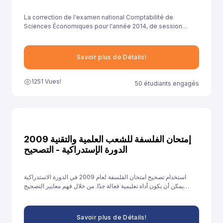
La correction de l'examen national Comptabilité de
Sciences Économiques pour l'année 2014, de session
rattrapage , est essentielle pour aider les élèves à
comprendre leurs erreurs et à améliorer leurs
compétences.
Savoir plus de Détails!
1251 Vues!
50 étudiants engagés
إمتحان الفلسفة للشعب العلمية والتقنية 2009
الدورة الإستدراكية - التصحيح
استخدام تصحيح امتحان الفلسفة لعام 2009 في الدورة الاستدراكية
يمكن أن يكون أداة تعليمية فعالة جدًا. من خلال فهم معايير التصحيح
وتحليل الأخطاء والتدريب على الإجابات النموذجية، يمكن للطلاب تحسين
أدائهم والاستعداد بشكل أفضل للامتحانات القادمة.
Savoir plus de Détails!