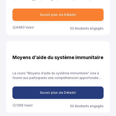
ونهدف من خلال توفيرنا لهذا النموذج إلى مساعدة تلاميذ السنة الثانية
باكالوريا آداب على الاستعداد الجيد لخوض غمار الامتحانات الوطنية
الموحدة.
Savoir plus de Détails!
6483 Vues!
50 étudiants engagés
Moyens d’aide du système immunitaire
Le cours "Moyens d'aide du système immunitaire" vise à
fournir aux participants une compréhension approfondie
des stratégies et des pratiques qui peuvent être adoptées
pour renforcer le système immunitaire et promouvoir la
santé globale.
Savoir plus de Détails!
1258 Vues!
50 étudiants engagés