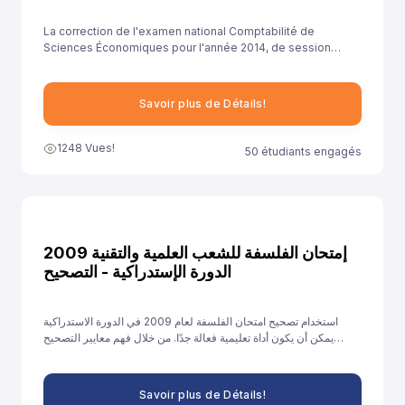
La correction de l'examen national Comptabilité de
Sciences Économiques pour l'année 2014, de session
rattrapage , est essentielle pour aider les élèves à
comprendre leurs erreurs et à améliorer leurs
compétences.
Savoir plus de Détails!
1248 Vues!
50 étudiants engagés
إمتحان الفلسفة للشعب العلمية والتقنية 2009
الدورة الإستدراكية - التصحيح
استخدام تصحيح امتحان الفلسفة لعام 2009 في الدورة الاستدراكية
يمكن أن يكون أداة تعليمية فعالة جدًا. من خلال فهم معايير التصحيح
وتحليل الأخطاء والتدريب على الإجابات النموذجية، يمكن للطلاب تحسين
أدائهم والاستعداد بشكل أفضل للامتحانات القادمة.
Savoir plus de Détails!