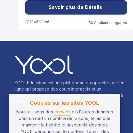
souvent utilisées pour développer des expressions
ou résoudre des équations plus facilement.
Savoir plus de Détails!
1345 Vues!
50 étudiants engagés
YOOL Education est une plateforme d'apprentissage en
ligne qui propose des cours interactifs et un
accompagnement personnalisé pour aider les élèves à
réussir leur parcours scolaire.
Cookies sur les sites YOOL
Nous utilisons des
cookies
et d'autres données
pour un certain nombre de raisons, telles que
maintenir la fiabilité et la sécurité des sites
YOOL, personnaliser le contenu, fournir des