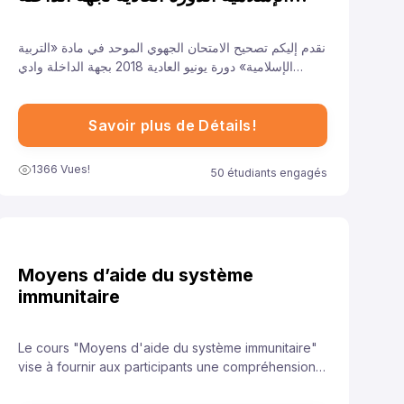
وادي الذهب للسنة 2018
نقدم إليكم تصحيح الامتحان الجهوي الموحد في مادة «التربية
الإسلامية» دورة يونيو العادية 2018 بجهة الداخلة وادي
الذهب لتلاميذ السنة الأولى من سلك الباكالوريا جميع الشعب
الأدبية العلمية والتقنية، ونهدف من خلال توفيرنا لهذا النموذج
إلى مساعدة تلاميذ على الاستعداد الجيد لخوض غمار
Savoir plus de Détails!
الامتحانات الجهوية الموحدة في مادة «التربية الإسلامية».
1366 Vues!
50 étudiants engagés
Moyens d’aide du système
immunitaire
Le cours "Moyens d'aide du système immunitaire"
vise à fournir aux participants une compréhension
approfondie des stratégies et des pratiques qui