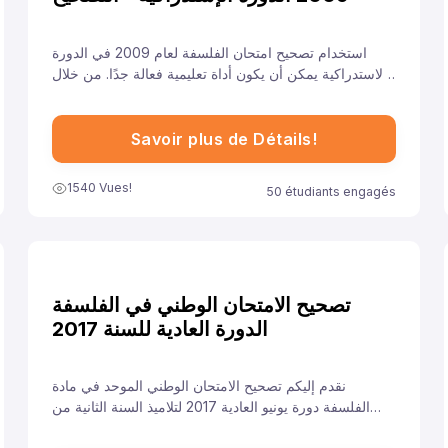
استخدام تصحيح امتحان الفلسفة لعام 2009 في الدورة
الاستدراكية يمكن أن يكون أداة تعليمية فعالة جدًا. من خلال
فهم معايير التصحيح وتحليل الأخطاء والتدريب على الإجابات
النموذجية، يمكن للطلاب تحسين أدائهم والاستعداد بشكل
أفضل للامتحانات القادمة.
Savoir plus de Détails!
1540 Vues!
50 étudiants engagés
تصحيح الامتحان الوطني في الفلسفة
الدورة العادية للسنة 2017
نقدم إليكم تصحيح الامتحان الوطني الموحد في مادة
الفلسفة دورة يونيو العادية 2017 لتلاميذ السنة الثانية من
سلك الباكالوريا مسلك الآداب، ونهدف من خلال توفيرنا لهذا