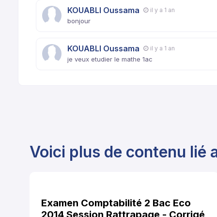
KOUABLI Oussama
il y a 1 an
bonjour
KOUABLI Oussama
il y a 1 an
je veux etudier le mathe 1ac
Voici plus de contenu lié a
Examen Comptabilité 2 Bac Eco
2014 Session Rattrapage - Corrigé