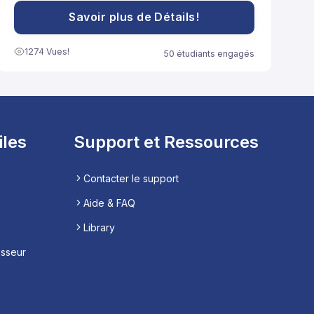
peuvent être adoptées pour renforcer le système
immunitaire et promouvoir la santé globale.
Savoir plus de Détails!
1274 Vues!
50 étudiants engagés
iles
Support et Ressources
Contacter le support
Aide & FAQ
Library
esseur