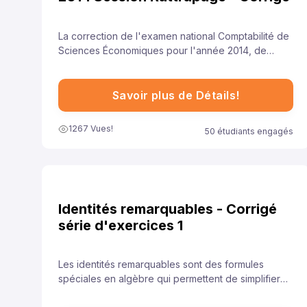
La correction de l'examen national Comptabilité de
Sciences Économiques pour l'année 2014, de
session rattrapage , est essentielle pour aider les
élèves à comprendre leurs erreurs et à améliorer
leurs compétences.
Savoir plus de Détails!
1267 Vues!
50 étudiants engagés
Identités remarquables - Corrigé
série d'exercices 1
Les identités remarquables sont des formules
spéciales en algèbre qui permettent de simplifier
rapidement certaines expressions. Elles sont