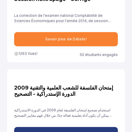
La correction de l'examen national Comptabilité de
Sciences Économiques pour l'année 2014, de session
rattrapage , est essentielle pour aider les élèves à
comprendre leurs erreurs et à améliorer leurs
compétences.
Savoir plus de Détails!
1263 Vues!
50 étudiants engagés
إمتحان الفلسفة للشعب العلمية والتقنية 2009
الدورة الإستدراكية - التصحيح
استخدام تصحيح امتحان الفلسفة لعام 2009 في الدورة الاستدراكية
يمكن أن يكون أداة تعليمية فعالة جدًا. من خلال فهم معايير التصحيح
وتحليل الأخطاء والتدريب على الإجابات النموذجية، يمكن للطلاب تحسين
أدائهم والاستعداد بشكل أفضل للامتحانات القادمة.