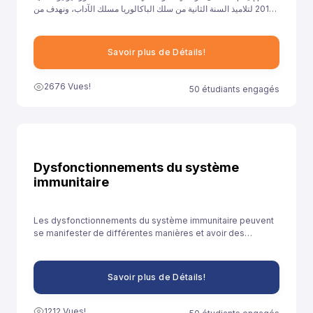
2017 لتلاميذ السنة الثانية من سلك الباكالوريا مسلك الآداب، ونهدف من
خلال توفيرنا لهذا النموذج إلى مساعدة تلاميذ السنة الثانية باكالوريا آداب
على الاستعداد الجيد لخوض غمار الامتحانات الوطنية الموحدة.
Savoir plus de Détails!
2676 Vues!
50 étudiants engagés
Dysfonctionnements du système
immunitaire
Les dysfonctionnements du système immunitaire peuvent
se manifester de différentes manières et avoir des
conséquences diverses sur la santé.
Savoir plus de Détails!
1212 Vues!