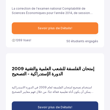
La correction de l'examen national Comptabilité de
Sciences Économiques pour l'année 2014, de session
rattrapage , est essentielle pour aider les élèves à
comprendre leurs erreurs et à améliorer leurs
compétences.
Savoir plus de Détails!
1269 Vues!
50 étudiants engagés
إمتحان الفلسفة للشعب العلمية والتقنية 2009
الدورة الإستدراكية - التصحيح
استخدام تصحيح امتحان الفلسفة لعام 2009 في الدورة الاستدراكية
يمكن أن يكون أداة تعليمية فعالة جدًا. من خلال فهم معايير التصحيح
وتحليل الأخطاء والتدريب على الإجابات النموذجية، يمكن للطلاب تحسين
أدائهم والاستعداد بشكل أفضل للامتحانات القادمة.
Savoir plus de Détails!