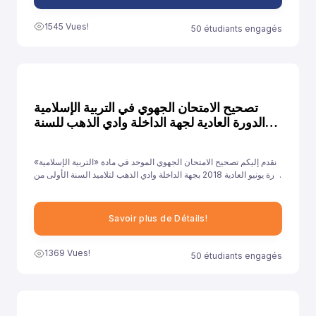
1545 Vues!
50 étudiants engagés
تصحيح الامتحان الجهوي في التربية الإسلامية
الدورة العادية لجهة الداخلة وادي الذهب للسنة
2018
نقدم إليكم تصحيح الامتحان الجهوي الموحد في مادة «التربية الإسلامية»
دورة يونيو العادية 2018 بجهة الداخلة وادي الذهب لتلاميذ السنة الأولى من
سلك الباكالوريا جميع الشعب الأدبية العلمية والتقنية، ونهدف من خلال
توفيرنا لهذا النموذج إلى مساعدة تلاميذ على الاستعداد الجيد لخوض غمار
الامتحانات الجهوية الموحدة في مادة «التربية الإسلامية».
Savoir plus de Détails!
1369 Vues!
50 étudiants engagés