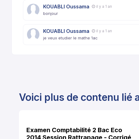
KOUABLI Oussama
il y a 1 an
bonjour
KOUABLI Oussama
il y a 1 an
je veux etudier le mathe 1ac
Voici plus de contenu lié a
Examen Comptabilité 2 Bac Eco
2014 Session Rattrapage - Corrigé