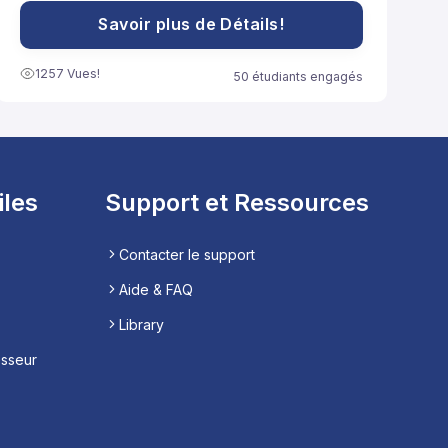
peuvent être adoptées pour renforcer le système
immunitaire et promouvoir la santé globale.
Savoir plus de Détails!
1257 Vues!
50 étudiants engagés
iles
Support et Ressources
Contacter le support
Aide & FAQ
Library
esseur