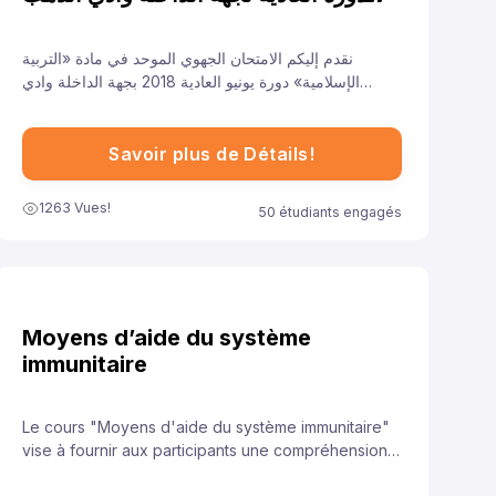
للسنة 2018
نقدم إليكم الامتحان الجهوي الموحد في مادة «التربية
الإسلامية» دورة يونيو العادية 2018 بجهة الداخلة وادي
الذهب لتلاميذ السنة الأولى من سلك الباكالوريا جميع الشعب
الأدبية العلمية والتقنية، ونهدف من خلال توفيرنا لهذا النموذج
إلى مساعدة تلاميذ على الاستعداد الجيد لخوض غمار
Savoir plus de Détails!
الامتحانات الجهوية الموحدة في مادة «التربية الإسلامية».
1263 Vues!
50 étudiants engagés
Moyens d’aide du système
immunitaire
Le cours "Moyens d'aide du système immunitaire"
vise à fournir aux participants une compréhension
approfondie des stratégies et des pratiques qui