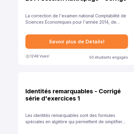
La correction de l'examen national Comptabilité de
Sciences Économiques pour l'année 2014, de
session rattrapage , est essentielle pour aider les
élèves à comprendre leurs erreurs et à améliorer
leurs compétences.
Savoir plus de Détails!
1248 Vues!
50 étudiants engagés
Identités remarquables - Corrigé
série d'exercices 1
Les identités remarquables sont des formules
spéciales en algèbre qui permettent de simplifier
rapidement certaines expressions. Elles sont