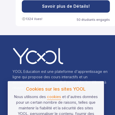
souvent utilisées pour développer des expressions
ou résoudre des équations plus facilement.
Savoir plus de Détails!
1324 Vues!
50 étudiants engagés
YOOL Education est une plateforme d'apprentissage en
ligne qui propose des cours interactifs et un
accompagnement personnalisé pour aider les élèves à
réussir leur parcours scolaire.
Cookies sur les sites YOOL
Nous utilisons des
cookies
et d'autres données
pour un certain nombre de raisons, telles que
maintenir la fiabilité et la sécurité des sites
YOOL, personnaliser le contenu, fournir des