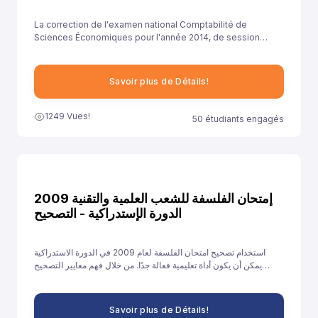
La correction de l'examen national Comptabilité de
Sciences Économiques pour l'année 2014, de session
rattrapage , est essentielle pour aider les élèves à
comprendre leurs erreurs et à améliorer leurs
compétences.
Savoir plus de Détails!
1249 Vues!
50 étudiants engagés
إمتحان الفلسفة للشعب العلمية والتقنية 2009
الدورة الإستدراكية - التصحيح
استخدام تصحيح امتحان الفلسفة لعام 2009 في الدورة الاستدراكية
يمكن أن يكون أداة تعليمية فعالة جدًا. من خلال فهم معايير التصحيح
وتحليل الأخطاء والتدريب على الإجابات النموذجية، يمكن للطلاب تحسين
أدائهم والاستعداد بشكل أفضل للامتحانات القادمة.
Savoir plus de Détails!