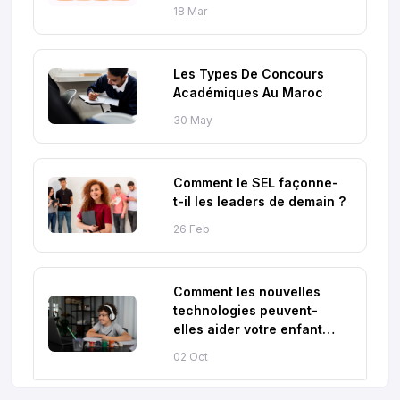
18 Mar
Les Types De Concours
Académiques Au Maroc
30 May
Comment le SEL façonne-
t-il les leaders de demain ?
26 Feb
Comment les nouvelles
technologies peuvent-
elles aider votre enfant
dans sa scolarité ?
02 Oct